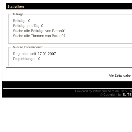
Statistiken
Beiträge
Beiträge:
0
Beiträge pro Tag:
0
Suche alle Beiträge von Baron01
Suche alle Themen von Baron01
Diverse Informationen
Registriert seit:
17.01.2007
Empfehlungen:
0
Alle Zeitangaben
Powered by vBulletin® Version 3.8.5 (De
© Copyright by
ELITE