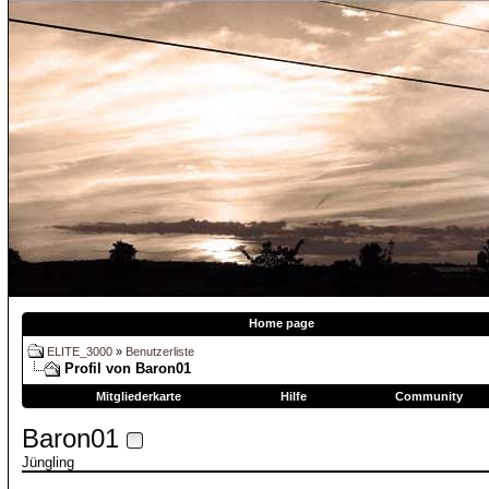
Home page
ELITE_3000
»
Benutzerliste
Profil von Baron01
Mitgliederkarte
Hilfe
Community
Baron01
Jüngling