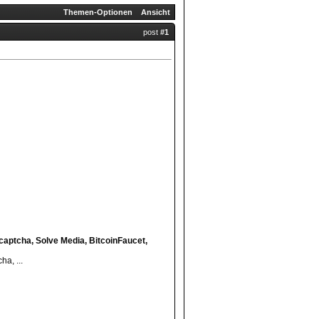
Themen-Optionen
Ansicht
post
#1
captcha, Solve Media, BitcoinFaucet,
a, ...