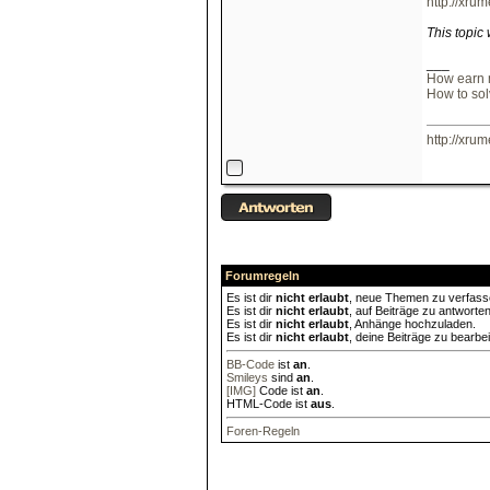
http://xrum
This topic
___
How earn 
How to so
http://xrum
Forumregeln
Es ist dir
nicht erlaubt
, neue Themen zu verfass
Es ist dir
nicht erlaubt
, auf Beiträge zu antworten
Es ist dir
nicht erlaubt
, Anhänge hochzuladen.
Es ist dir
nicht erlaubt
, deine Beiträge zu bearbei
BB-Code
ist
an
.
Smileys
sind
an
.
[IMG]
Code ist
an
.
HTML-Code ist
aus
.
Foren-Regeln