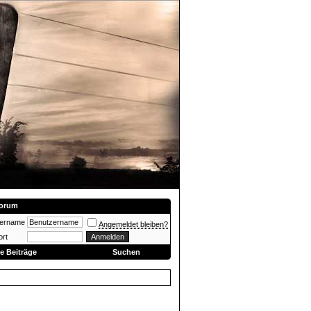
orum
zername
Angemeldet bleiben?
rt
e Beiträge
Suchen