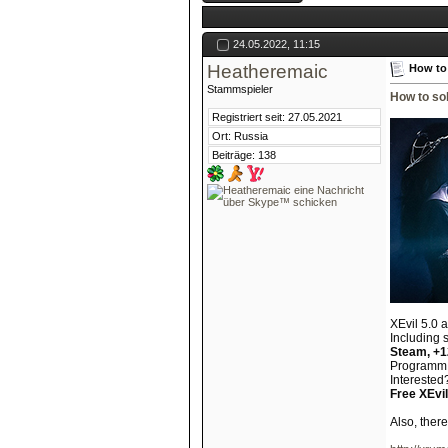
24.05.2022, 11:15
Heatheremaic
How to
Stammspieler
How to so
Registriert seit: 27.05.2021
Ort: Russia
Beiträge: 138
XEvil 5.0 
Including 
Steam, +
Programm s
Interested?
Free XEvil
Also, ther