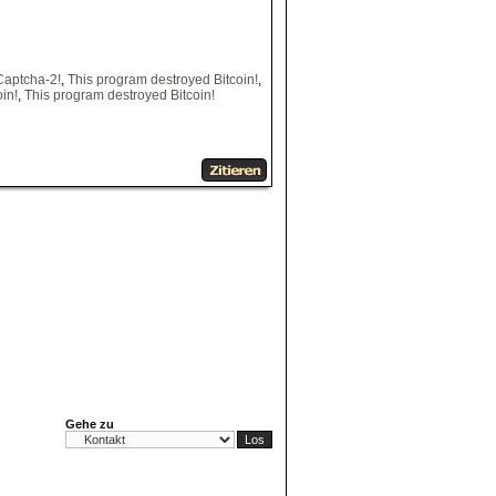
Captcha-2!
,
This program destroyed Bitcoin!
,
in!
,
This program destroyed Bitcoin!
Gehe zu