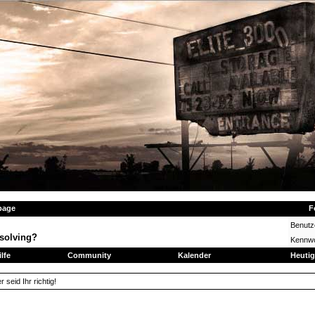
page
F
Benut
solving?
Kennwo
ilfe
Community
Kalender
Heutig
seid Ihr richtig!