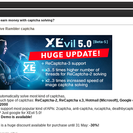
 earn money with captcha solving?
lve Rambler captcha
automatically solve most kind of captchas,
such type of captchas:
ReCaptcha-2, ReCaptcha v.3, Hotmail (Microsoft), Google 
12000
upport most popular kind of APIs: 2captcha, anti-captcha, rucaptcha, deathbycaptch
 Just google for XEvil 5.0!
 Demo is available!
e is a huge discount available for purchase until 31 May:
-30%!