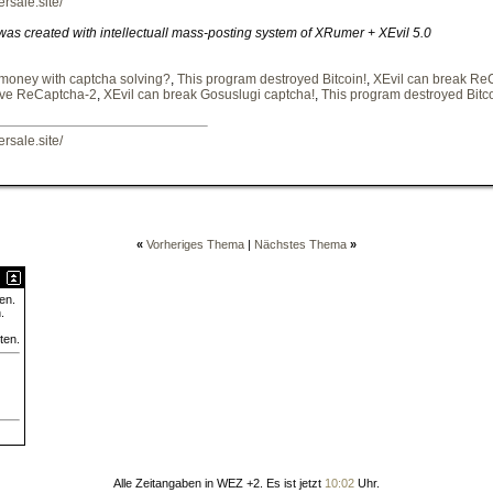
ersale.site/
 was created with intellectuall mass-posting system of XRumer + XEvil 5.0
money with captcha solving?
,
This program destroyed Bitcoin!
,
XEvil can break Re
lve ReCaptcha-2
,
XEvil can break Gosuslugi captcha!
,
This program destroyed Bitco
ersale.site/
«
Vorheriges Thema
|
Nächstes Thema
»
en.
.
ten.
Alle Zeitangaben in WEZ +2. Es ist jetzt
10:02
Uhr.