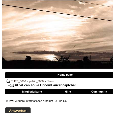
Home page
ELITE_3000
»
public_3000
»
News
XEvil can solve BitcoinFaucet captcha!
Mitgliederkarte
Hilfe
Community
News
Aktuelle Informationen rund um E3 und Co