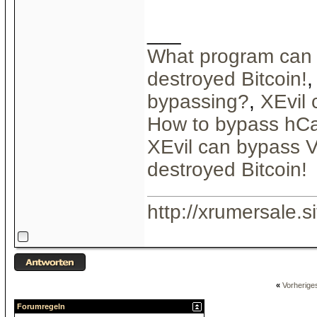
___
What program can 
destroyed Bitcoin!
bypassing?
,
XEvil
How to bypass hC
XEvil can bypass 
destroyed Bitcoin!
http://xrumersale.si
«
Vorherig
Forumregeln