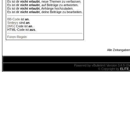
Es ist dir
nicht erlaubt
, neue Themen zu verfassen.
Es ist dir
nicht erlaubt
, auf Beiträge zu antworten.
Es ist dir
nicht erlaubt
, Anhänge hochzuladen.
Es ist dir
nicht erlaubt
, deine Beiträge zu bearbeiten.
BB-Code
ist
an
.
Smileys
sind
an
.
[IMG]
Code ist
an
.
HTML-Code ist
aus
.
Foren-Regeln
Alle Zeitangaben
Powered by vBulletin® Version 3.8.5 (De
© Copyright by
ELITE