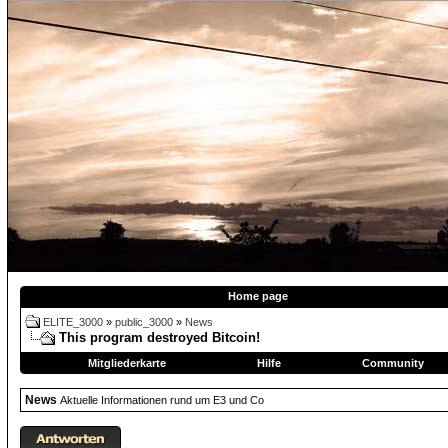
Home page
ELITE_3000
»
public_3000
»
News
This program destroyed Bitcoin!
Mitgliederkarte
Hilfe
Community
News
Aktuelle Informationen rund um E3 und Co