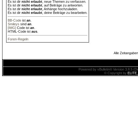
Es ist dir
nicht erlaubt
, neue Themen zu verfassen.
Es ist dir
nicht erlaubt
, auf Beiträge zu antworten.
Es ist dir
nicht erlaubt
, Anhänge hochzuladen.
Es ist dir
nicht erlaubt
, deine Beiträge zu bearbeiten.
BB-Code
ist
an
.
Smileys
sind
an
.
[IMG]
Code ist
an
.
HTML-Code ist
aus
.
Foren-Regeln
Alle Zeitangaben
Powered by vBulletin® Version 3.8.5 (De
© Copyright by
ELITE