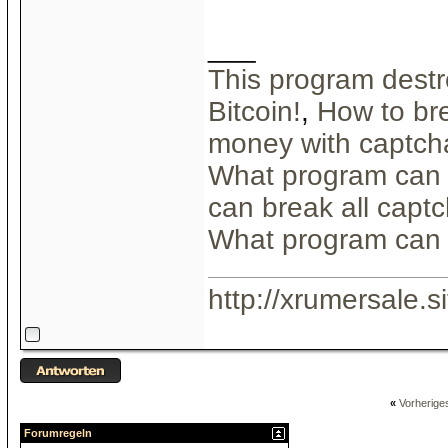
___
This program destr
Bitcoin!
,
How to br
money with captch
What program can 
can break all capt
What program can 
http://xrumersale.si
«
Vorherig
Forumregeln