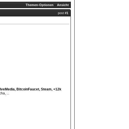
Themen-Optionen
Ansicht
post
#1
lveMedia, BitcoinFaucet, Steam, +12k
a, ...