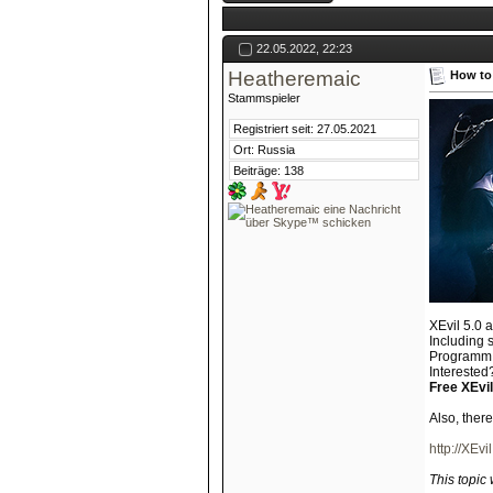
22.05.2022, 22:23
Heatheremaic
How to
Stammspieler
Registriert seit: 27.05.2021
Ort: Russia
Beiträge: 138
XEvil 5.0 
Including 
Programm s
Interested?
Free XEvil
Also, ther
http://XEvil
This topic