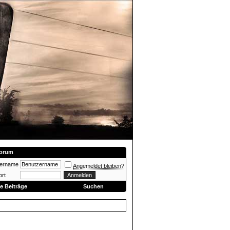
orum
zername
Angemeldet bleiben?
rt
e Beiträge
Suchen