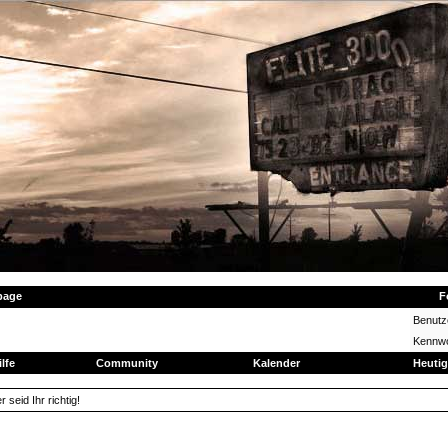
page
F
Benut
Kennwo
ilfe
Community
Kalender
Heutig
seid Ihr richtig!