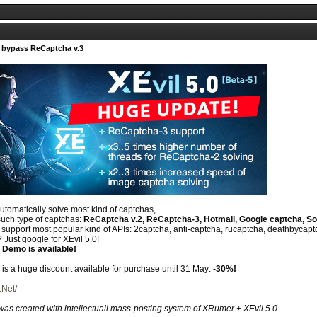
 bypass ReCaptcha v.3
automatically solve most kind of captchas,
such type of captchas:
ReCaptcha v.2, ReCaptcha-3, Hotmail, Google captcha, So
upport most popular kind of APIs: 2captcha, anti-captcha, rucaptcha, deathbycaptch
 Just google for XEvil 5.0!
 Demo is available!
e is a huge discount available for purchase until 31 May:
-30%!
.Net/
 was created with intellectuall mass-posting system of XRumer + XEvil 5.0