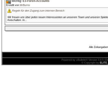
Wichtig:
E3-Foren-Accounts
Erstellt von
MrBurns
Regeln für den Zugang zum internen Bereich
Wir freuen uns über jeden neuen Interessenten an unserem Team und unseren Spielen! B
freischalten. In...
Alle Zeitangaben
Powered by vBulletin® Version 3.8.5 (De
© Copyright by
ELITE