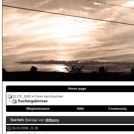
Home page
ELITE_3000
»
Foren durchsuchen
Suchergebnisse
Mitgliederkarte
Hilfe
Community
Suchen:
Beiträge von:
MrBurns
06.04.2008, 21:39