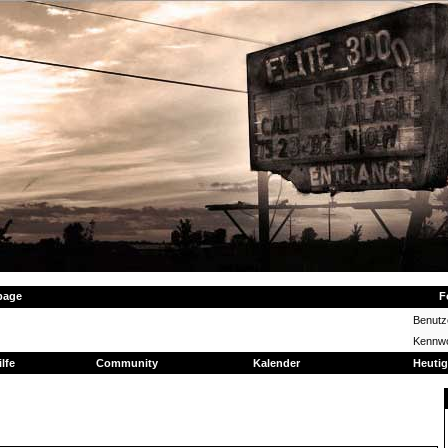
page
F
Benut
Kennwo
ilfe
Community
Kalender
Heutig