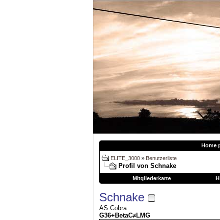
Home 
ELITE_3000
»
Benutzerliste
Profil von Schnake
Mitgliederkarte
H
Schnake
AS Cobra
G36+BetaC≠LMG