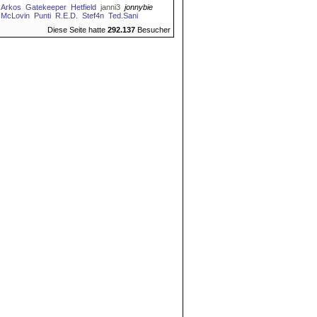
Arkos
Gatekeeper
Hetfield
janni3
jonnybie
McLovin
Punti
R.E.D.
Stef4n
Ted.Sani
Diese Seite hatte
292.137
Besucher