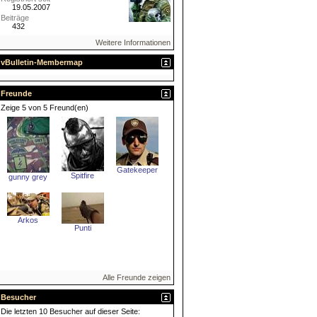
19.05.2007
Beiträge
432
Weitere Informationen
vBulletin-Membermap
Freunde
Zeige 5 von 5 Freund(en)
Gatekeeper
Spitfire
gunny grey
Arkos
Punti
Alle Freunde zeigen
Besucher
Die letzten 10 Besucher auf dieser Seite: