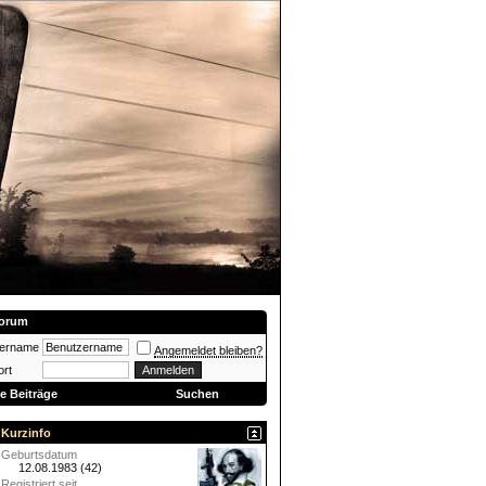
orum
zername
Angemeldet bleiben?
rt
e Beiträge
Suchen
Kurzinfo
Geburtsdatum
12.08.1983 (42)
Registriert seit