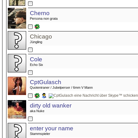
Cherno
Persona non grata
Chicago
Jüngling
Cole
Echo Six
CptGulasch
Quoteniraner / Jubelperser / 6mm V Mann
dirty old wanker
aka Nuke
enter your name
Stammspieler