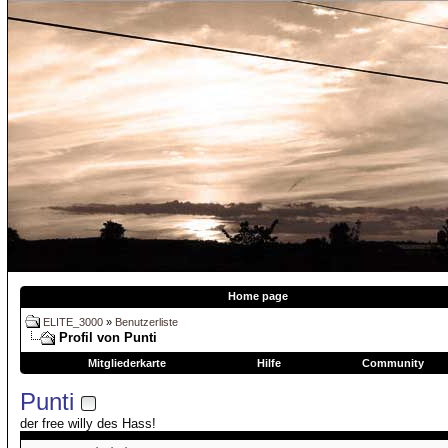
Home page
ELITE_3000
»
Benutzerliste
Profil von Punti
Mitgliederkarte
Hilfe
Community
Punti
der free willy des Hass!