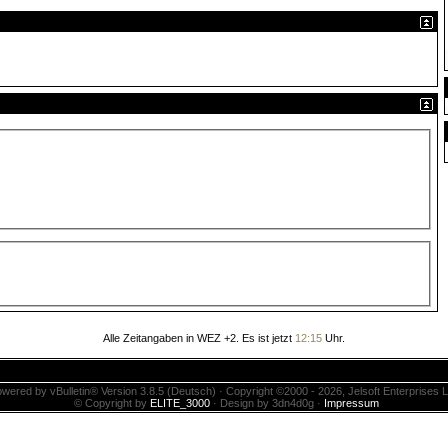
Alle Zeitangaben in WEZ +2. Es ist jetzt
12:15
Uhr.
wered by vBulletin® Version 3.8.5 (Deutsch) · Copyright ©2000 - 2026, Jelsoft Enterprises L
© Copyright by
ELITE_3000
· Design by 3dn4d0g ·
Impressum