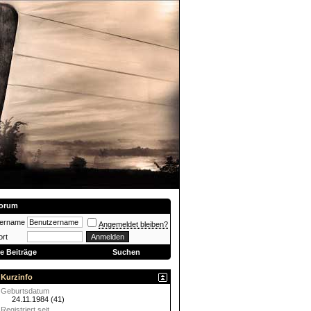
orum
zername
Angemeldet bleiben?
rt
e Beiträge
Suchen
Kurzinfo
Geburtsdatum
24.11.1984 (41)
Registriert seit