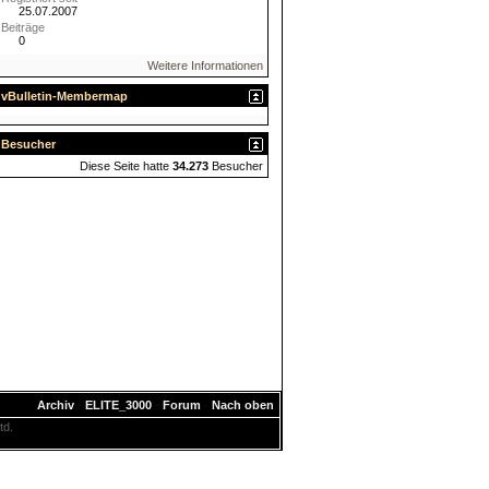
25.07.2007
Beiträge
0
Weitere Informationen
vBulletin-Membermap
Besucher
Diese Seite hatte
34.273
Besucher
Archiv
-
ELITE_3000
-
Forum
-
Nach oben
td.