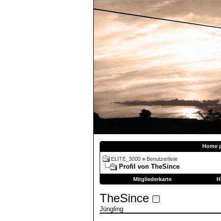
Home 
ELITE_3000
»
Benutzerliste
Profil von TheSince
Mitgliederkarte
H
TheSince
Jüngling