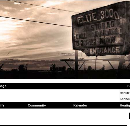
page
F
Benut
Kennwo
ilfe
Community
Kalender
Heutig