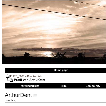
Home page
ELITE_3000
»
Benutzerliste
Profil von ArthurDent
Mitgliederkarte
Hilfe
Community
ArthurDent
Jüngling