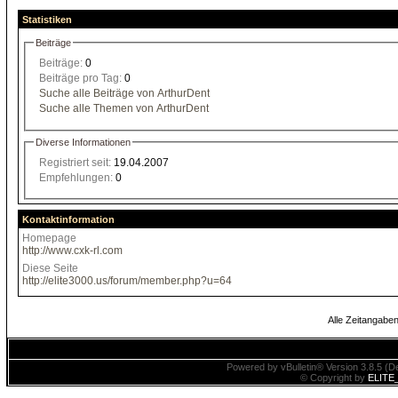
Statistiken
Beiträge
Beiträge:
0
Beiträge pro Tag:
0
Suche alle Beiträge von ArthurDent
Suche alle Themen von ArthurDent
Diverse Informationen
Registriert seit:
19.04.2007
Empfehlungen:
0
Kontaktinformation
Homepage
http://www.cxk-rl.com
Diese Seite
http://elite3000.us/forum/member.php?u=64
Alle Zeitangaben
Powered by vBulletin® Version 3.8.5 (De
© Copyright by
ELITE