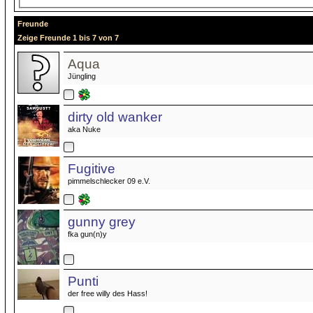
Freunde
Zeige Freunde 1 bis 7 von 7
Aqua
Jüngling
dirty old wanker
aka Nuke
Fugitive
pimmelschlecker 09 e.V.
gunny grey
fka gun(n)y
Punti
der free willy des Hass!