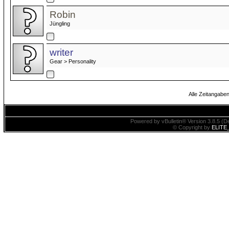
Robin
Jüngling
writer
Gear > Personality
Alle Zeitangaben
Powered by vBulletin® Version 3.8.5 (De
© Copyright by
ELITE