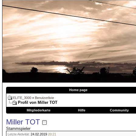
Home page
ELITE_3000
»
Benutzerliste
Profil von Miller TOT
Mitgliederkarte
Hilfe
Community
Miller TOT
Stammspieler
Letzte Aktivität:
24.02.2019
20:21