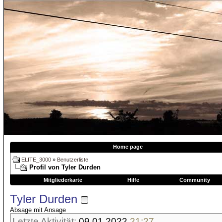
Home page
ELITE_3000
»
Benutzerliste
Profil von Tyler Durden
Mitgliederkarte
Hilfe
Community
Tyler Durden
Absage mit Ansage
Letzte Aktivität:
09.01.2022
21:27