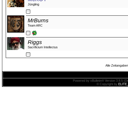
Jüngling
MrBurns
Team ARC
Riggs
Sacrificium Intellectus
Alle Zeitangaben
Powered by vBulletin® Version 3.8.5 (De
© Copyright by
ELITE