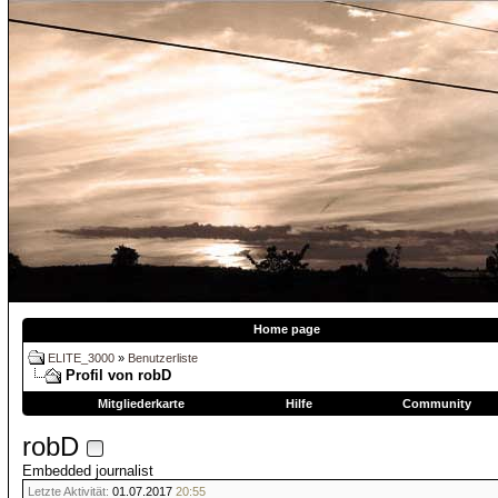
Home page
ELITE_3000
»
Benutzerliste
Profil von robD
Mitgliederkarte
Hilfe
Community
robD
Embedded journalist
Letzte Aktivität:
01.07.2017
20:55