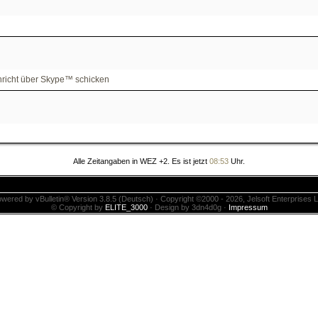
Alle Zeitangaben in WEZ +2. Es ist jetzt
08:53
Uhr.
wered by vBulletin® Version 3.8.5 (Deutsch) · Copyright ©2000 - 2026, Jelsoft Enterprises L
© Copyright by
ELITE_3000
· Design by 3dn4d0g ·
Impressum