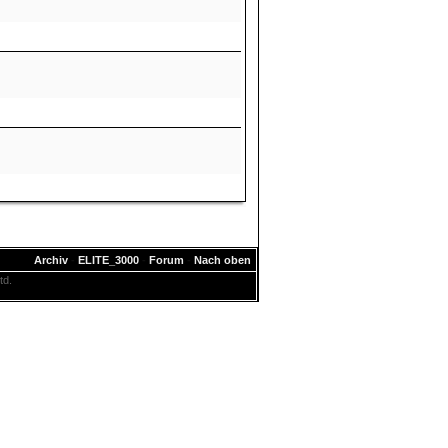
Archiv
-
ELITE_3000
-
Forum
-
Nach oben
td.