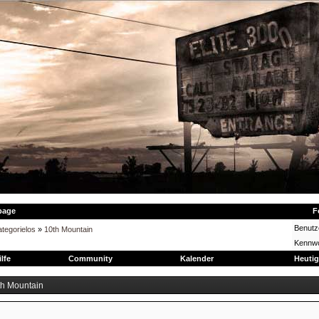
page
F
Benut
tegorielos
»
10th Mountain
Kennwo
ilfe
Community
Kalender
Heutig
th Mountain