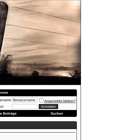
orum
zername
Angemeldet bleiben?
rt
e Beiträge
Suchen