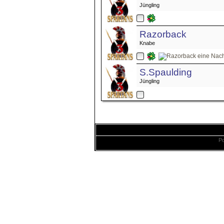
Jüngling
Razorback
Knabe
S.Spaulding
Jüngling
Po