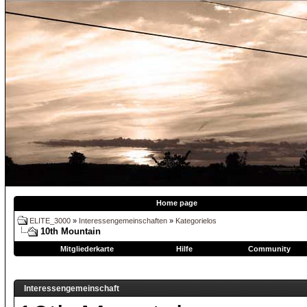
Home page
ELITE_3000
»
Interessengemeinschaften
»
Kategorielos
10th Mountain
Mitgliederkarte
Hilfe
Community
Interessengemeinschaft