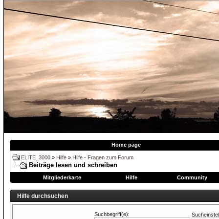
Home page
ELITE_3000
»
Hilfe
»
Hilfe - Fragen zum Forum
Beiträge lesen und schreiben
Mitgliederkarte
Hilfe
Community
Hilfe durchsuchen
Suchbegriff(e):
Sucheinstel