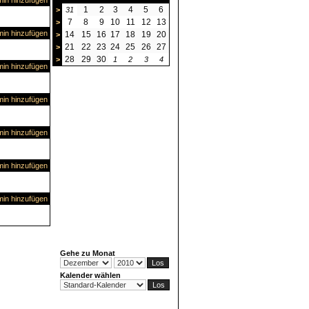
in hinzufügen
1
2
3
4
5
6
>
31
7
8
9
10
11
12
13
>
in hinzufügen
14
15
16
17
18
19
20
>
21
22
23
24
25
26
27
>
28
29
30
>
1
2
3
4
in hinzufügen
in hinzufügen
in hinzufügen
in hinzufügen
in hinzufügen
Gehe zu Monat
Kalender wählen