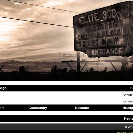
page
F
Benut
Kennwo
ilfe
Community
Kalender
Heutig
Heut
«
Wo