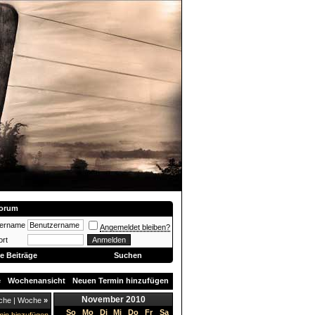
orum
zername
Angemeldet bleiben?
rt
e Beiträge
Suchen
e
Wochenansicht
Neuen Termin hinzufügen
November 2010
che
|
Woche
»
So
Mo
Di
Mi
Do
Fr
Sa