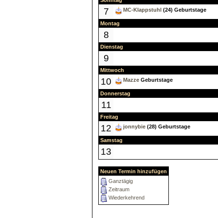
Sonntag
7
MC-Klappstuhl
(24) Geburtstage
Montag
8
Dienstag
9
Mittwoch
10
Mazze
Geburtstage
Donnerstag
11
Freitag
12
jonnybie
(28) Geburtstage
Samstag
13
Neuen Termin hinzufügen
Ganztägig
Zeitraum
Wiederkehrend