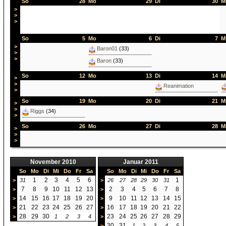
So
28
Mo
29
Di
30
M
>
>
>
So
5
Mo
6
Di
7
M
>
Baron01
(33)
>
>
Baron
(33)
So
12
Mo
13
Di
14
M
>
>
Reanimation
>
So
19
Mo
20
Di
21
M
>
>
Riggs
(34)
>
So
26
Mo
27
Di
28
M
>
>
>
November 2010
Januar 2011
So
Mo
Di
Mi
Do
Fr
Sa
So
Mo
Di
Mi
Do
Fr
Sa
1
2
3
4
5
6
1
>
31
>
26
27
28
29
30
31
7
8
9
10
11
12
13
2
3
4
5
6
7
8
>
>
14
15
16
17
18
19
20
9
10
11
12
13
14
15
>
>
21
22
23
24
25
26
27
16
17
18
19
20
21
22
>
>
28
29
30
23
24
25
26
27
28
29
>
1
2
3
4
>
30
31
>
1
2
3
4
5