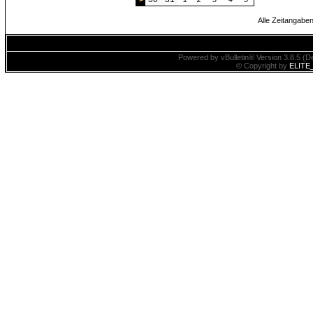
Alle Zeitangaben
Powered by vBulletin® Version 3.8.5 (De
© Copyright by
ELITE