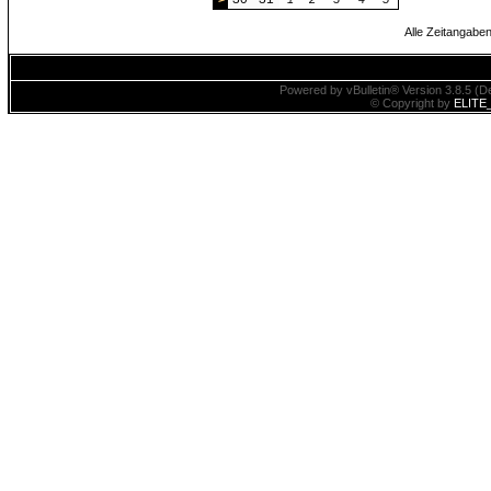
Alle Zeitangaben
Powered by vBulletin® Version 3.8.5 (De
© Copyright by
ELITE