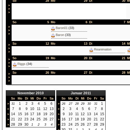
So
28
Mo
29
Di
30
M
>
>
>
So
5
Mo
6
Di
7
M
>
Baron01
(33)
>
>
Baron
(33)
So
12
Mo
13
Di
14
M
>
>
Reanimation
>
So
19
Mo
20
Di
21
M
>
>
Riggs
(34)
>
So
26
Mo
27
Di
28
M
>
>
>
November 2010
Januar 2011
So
Mo
Di
Mi
Do
Fr
Sa
So
Mo
Di
Mi
Do
Fr
Sa
1
2
3
4
5
6
1
>
31
>
26
27
28
29
30
31
7
8
9
10
11
12
13
2
3
4
5
6
7
8
>
>
14
15
16
17
18
19
20
9
10
11
12
13
14
15
>
>
21
22
23
24
25
26
27
16
17
18
19
20
21
22
>
>
28
29
30
23
24
25
26
27
28
29
>
1
2
3
4
>
30
31
>
1
2
3
4
5