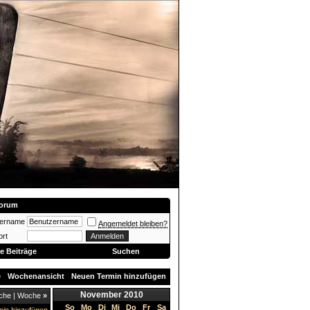
orum
zername
Angemeldet bleiben?
rt
e Beiträge
Suchen
e
Wochenansicht
Neuen Termin hinzufügen
November 2010
che
|
Woche
»
So
Mo
Di
Mi
Do
Fr
Sa