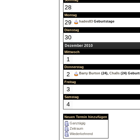
Sonntag
28
Montag
29
hades83
Geburtstage
Dienstag
30
Dezember 2010
Mittwoch
1
Donnerstag
2
Barry Burton
(24),
Cha0s
(24) Geburt
Freitag
3
Samstag
4
Neuen Termin hinzufügen
Ganztägig
Zeitraum
Wiederkehrend