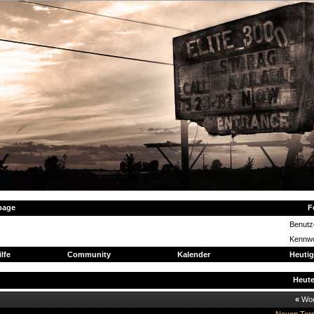
page
F
Benut
Kennwo
ilfe
Community
Kalender
Heutig
Heut
«
Wo