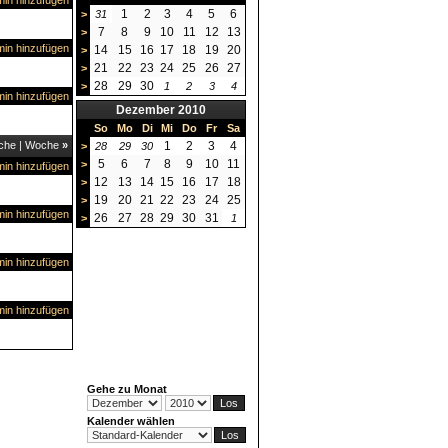
in hinzufügen
1
2
3
4
5
6
>
31
7
8
9
10
11
12
13
>
in hinzufügen
14
15
16
17
18
19
20
>
21
22
23
24
25
26
27
>
28
29
30
>
1
2
3
4
in hinzufügen
Dezember 2010
So
Mo
Di
Mi
Do
Fr
Sa
che
|
Woche
»
1
2
3
4
>
28
29
30
5
6
7
8
9
10
11
>
in hinzufügen
12
13
14
15
16
17
18
>
19
20
21
22
23
24
25
>
in hinzufügen
26
27
28
29
30
31
>
1
in hinzufügen
in hinzufügen
Gehe zu Monat
Kalender wählen