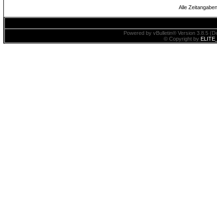
Alle Zeitangaben
Powered by vBulletin® Version 3.8.5 (De
© Copyright by
ELITE